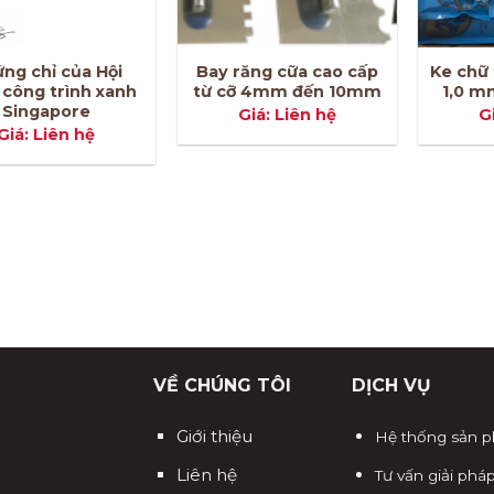
ng chỉ của Hội
Bay răng cữa cao cấp
Ke chữ 
 công trình xanh
từ cỡ 4mm đến 10mm
1,0 m
Singapore
Giá: Liên hệ
G
Giá: Liên hệ
VỀ CHÚNG TÔI
DỊCH VỤ
Giới thiệu
Hệ thống sản 
Liên hệ
Tư vấn giải phá