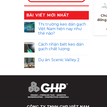
BÀI VIẾT MỚI NHẤT
Chứng chỉ của Hội
Chứ
demo
đồng công trình xanh
đồng
Việt Nam
Thị trường keo dán gạch
Giá: Liên hệ
Việt Nam hiện nay như
Giá: Liên hệ
thế nào?
Cách nhận biết keo dán
gạch chất lượng
Dự án: Scenic Valley 2
CÔNG TY TNHH GHP VIỆT NAM