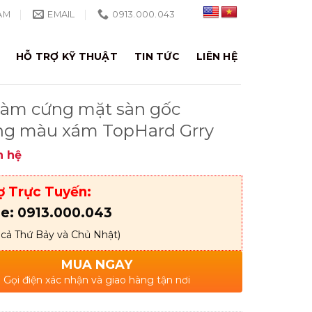
AM
EMAIL
0913.000.043
HỖ TRỢ KỸ THUẬT
TIN TỨC
LIÊN HỆ
làm cứng mặt sàn gốc
ng màu xám TopHard Grry
n hệ
ợ Trực Tuyến:
ne: 0913.000.043
 cả Thứ Bảy và Chủ Nhật)
MUA NGAY
Gọi điện xác nhận và giao hàng tận nơi