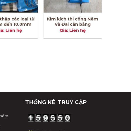
thập các loại từ
Kìm kích thi công Nêm
Vữa xây,
m đến 10,0mm
và Đai cân bằng
sẵ
iá: Liên hệ
Giá: Liên hệ
Giá
THỐNG KÊ TRUY CẬP
phẩm
p