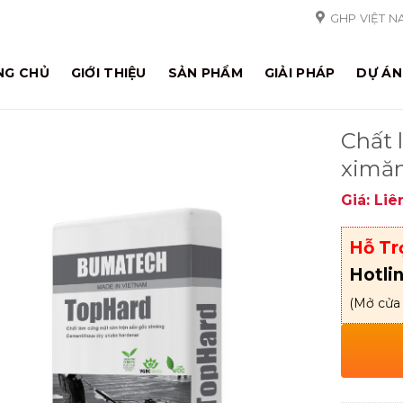
GHP VIỆT N
NG CHỦ
GIỚI THIỆU
SẢN PHẨM
GIẢI PHÁP
DỰ ÁN
Chất 
ximă
Giá: Liê
Hỗ Tr
Hotli
(Mở cửa