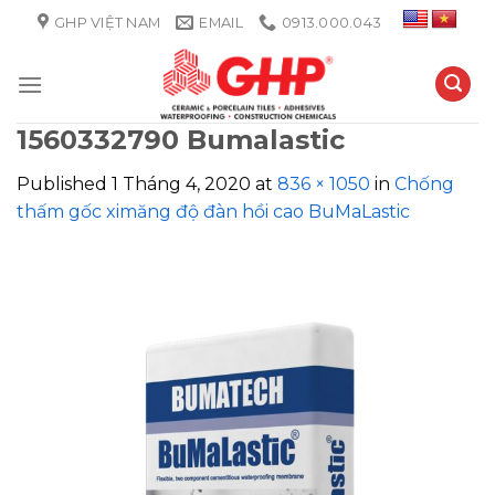
Skip
GHP VIỆT NAM
EMAIL
0913.000.043
to
content
1560332790 Bumalastic
Published
1 Tháng 4, 2020
at
836 × 1050
in
Chống
thấm gốc ximăng độ đàn hồi cao BuMaLastic